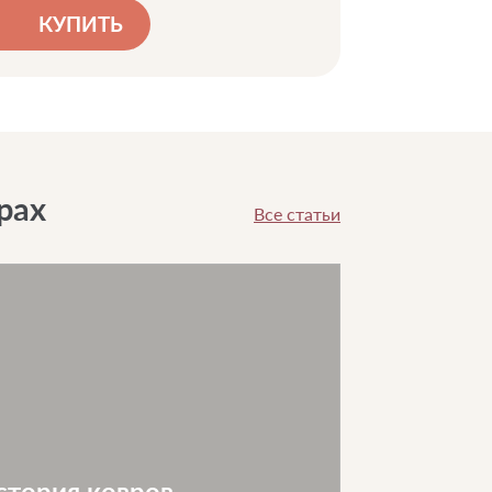
КУПИТЬ
рах
Все статьи
стория ковров