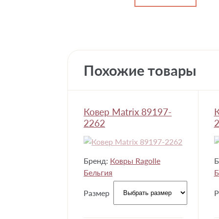
Похожие товары
Ковер Matrix 89197-
К
2262
Бренд:
Ковры Ragolle
Б
Бельгия
Б
Размер
Р