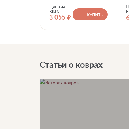
Цена за
Ц
кв.м.:
к
КУПИТЬ
3 055
руб.
Статьи о коврах