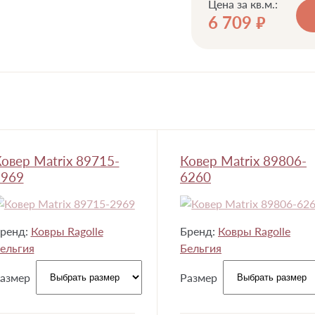
Цена за кв.м.:
6 709
руб.
овер Matrix 89715-
Ковер Matrix 89806-
2969
6260
ренд:
Ковры Ragolle
Бренд:
Ковры Ragolle
ельгия
Бельгия
азмер
Размер